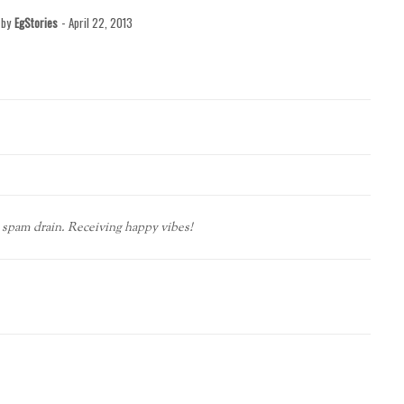
by
EgStories
-
April 22, 2013
spam drain. Receiving happy vibes!