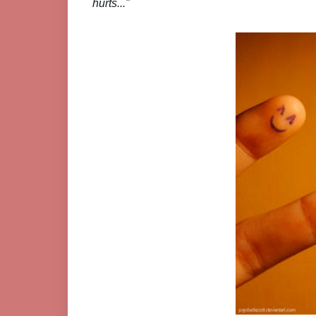
hurts..."