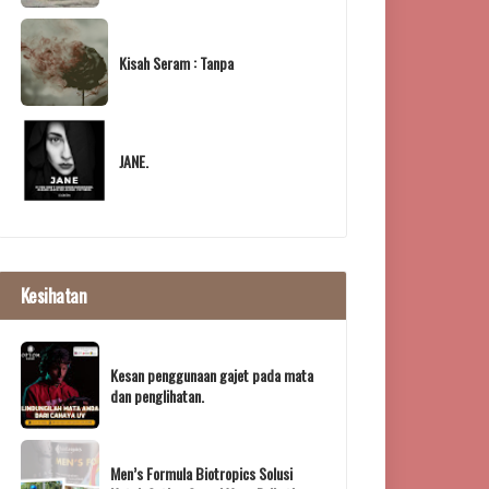
Kisah Seram : Tanpa
JANE.
Kesihatan
Kesan penggunaan gajet pada mata
dan penglihatan.
Men’s Formula Biotropics Solusi