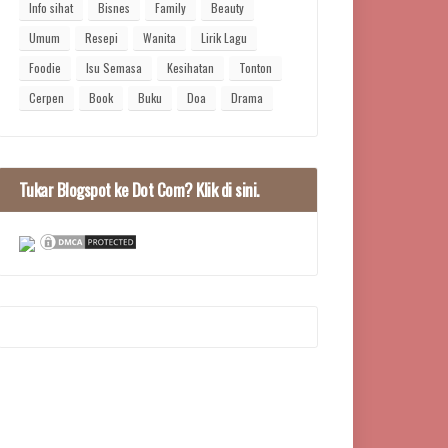
Info sihat
Bisnes
Family
Beauty
Umum
Resepi
Wanita
Lirik Lagu
Foodie
Isu Semasa
Kesihatan
Tonton
Cerpen
Book
Buku
Doa
Drama
Tukar Blogspot ke Dot Com? Klik di sini.