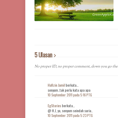
5 Ulasan
No proper ID, no proper comment, down you go the 
Hafizin Jamil
berkata…
senyum..tak perlu kata apa apa
10 September 2011 pada 5:16 PTG
EgStories
berkata…
@ H.J, ya, senyum seindah suria..
10 September 2011 pada 5:23 PTG