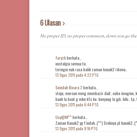
6 Ulasan
No proper ID, no proper comment, down you go the 
faryzh
berkata…
nostalgia semua tu.
teringin nak rasa balik zaman kanak2 ribena..
13 Ogos 2011 pada 4:22 PTG
Seindah Bicara 2
berkata…
stuju, mercun mmg membazir duit. cube imagine, kl
baek la buat g mkn kfc ke. kenyang la jgk. hihi.. tp,
13 Ogos 2011 pada 6:44 PTG
Usy@M^^
berkata…
Zaman Kanak2 yg t'indah..(^^) Srnknya jd kanak2..(
13 Ogos 2011 pada 9:16 PTG