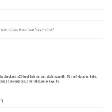
spam drain. Receiving happy vibes!
w abeskan rm20 buat beli mercun, skali maen dlm 10 minit da abes. haha,
 tanpa bunyi mercun, x meriah la pulak raye. hu
^^)