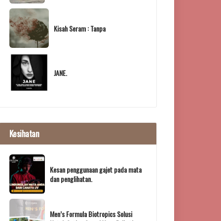
Kisah Seram : Tanpa
JANE.
Kesihatan
Kesan penggunaan gajet pada mata
dan penglihatan.
Men’s Formula Biotropics Solusi