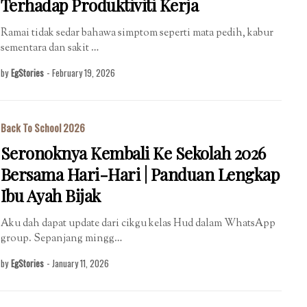
Terhadap Produktiviti Kerja
Ramai tidak sedar bahawa simptom seperti mata pedih, kabur
sementara dan sakit …
by
EgStories
-
February 19, 2026
Back To School 2026
Seronoknya Kembali Ke Sekolah 2026
Bersama Hari-Hari | Panduan Lengkap
Ibu Ayah Bijak
Aku dah dapat update dari cikgu kelas Hud dalam WhatsApp
group. Sepanjang mingg…
by
EgStories
-
January 11, 2026