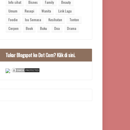
Info sihat
Bisnes
Family
Beauty
Umum
Resepi
Wanita
Lirik Lagu
Foodie
Isu Semasa
Kesihatan
Tonton
Cerpen
Book
Buku
Doa
Drama
Tukar Blogspot ke Dot Com? Klik di sini.