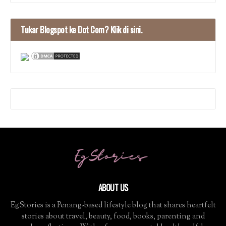
Tukar Blogspot ke Dot Com? Klik di sini.
ABOUT US
EgStories is a Penang-based lifestyle blog that shares heartfelt
stories about travel, beauty, food, books, parenting and