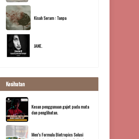
Kisah Seram : Tanpa
JANE.
Kesihatan
Kesan penggunaan gajet pada mata
dan penglihatan.
Men’s Formula Biotropics Solusi