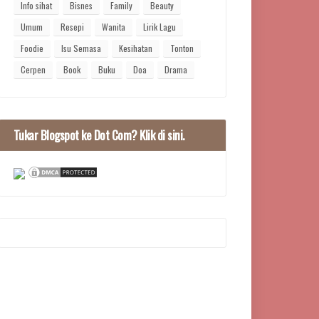
Info sihat
Bisnes
Family
Beauty
Umum
Resepi
Wanita
Lirik Lagu
Foodie
Isu Semasa
Kesihatan
Tonton
Cerpen
Book
Buku
Doa
Drama
Tukar Blogspot ke Dot Com? Klik di sini.