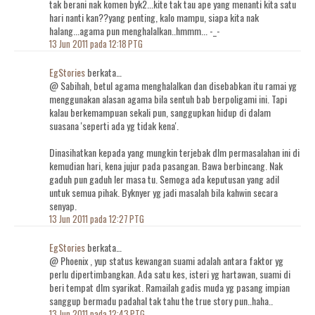
tak berani nak komen byk2...kite tak tau ape yang menanti kita satu
hari nanti kan??yang penting, kalo mampu, siapa kita nak
halang...agama pun menghalalkan..hmmm... -_-
13 Jun 2011 pada 12:18 PTG
EgStories
berkata…
@ Sabihah, betul agama menghalalkan dan disebabkan itu ramai yg
menggunakan alasan agama bila sentuh bab berpoligami ini. Tapi
kalau berkemampuan sekali pun, sanggupkan hidup di dalam
suasana 'seperti ada yg tidak kena'.
Dinasihatkan kepada yang mungkin terjebak dlm permasalahan ini di
kemudian hari, kena jujur pada pasangan. Bawa berbincang. Nak
gaduh pun gaduh ler masa tu. Semoga ada keputusan yang adil
untuk semua pihak. Byknyer yg jadi masalah bila kahwin secara
senyap.
13 Jun 2011 pada 12:27 PTG
EgStories
berkata…
@ Phoenix , yup status kewangan suami adalah antara faktor yg
perlu dipertimbangkan. Ada satu kes, isteri yg hartawan, suami di
beri tempat dlm syarikat. Ramailah gadis muda yg pasang impian
sanggup bermadu padahal tak tahu the true story pun..haha..
13 Jun 2011 pada 12:43 PTG