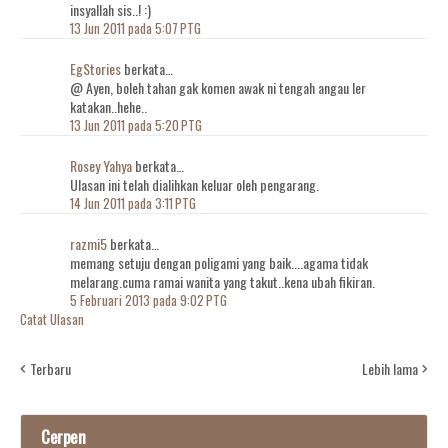
insyallah sis..! :)
13 Jun 2011 pada 5:07 PTG
EgStories
berkata…
@ Ayen, boleh tahan gak komen awak ni tengah angau ler
katakan..hehe..
13 Jun 2011 pada 5:20 PTG
Rosey Yahya
berkata…
Ulasan ini telah dialihkan keluar oleh pengarang.
14 Jun 2011 pada 3:11 PTG
razmi5
berkata…
memang setuju dengan poligami yang baik....agama tidak
melarang.cuma ramai wanita yang takut..kena ubah fikiran.
5 Februari 2013 pada 9:02 PTG
Catat Ulasan
Terbaru
Lebih lama
Cerpen