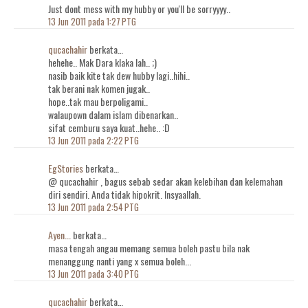
Just dont mess with my hubby or you'll be sorryyyy..
13 Jun 2011 pada 1:27 PTG
qucachahir
berkata…
hehehe.. Mak Dara klaka lah.. ;)
nasib baik kite tak dew hubby lagi..hihi..
tak berani nak komen jugak..
hope..tak mau berpoligami..
walaupown dalam islam dibenarkan..
sifat cemburu saya kuat..hehe.. :D
13 Jun 2011 pada 2:22 PTG
EgStories
berkata…
@ qucachahir , bagus sebab sedar akan kelebihan dan kelemahan
diri sendiri. Anda tidak hipokrit. Insyaallah.
13 Jun 2011 pada 2:54 PTG
Ayen...
berkata…
masa tengah angau memang semua boleh pastu bila nak
menanggung nanti yang x semua boleh...
13 Jun 2011 pada 3:40 PTG
qucachahir
berkata…