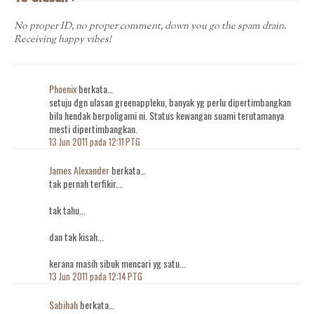
No proper ID, no proper comment, down you go the spam drain.
Receiving happy vibes!
Phoenix
berkata…
setuju dgn ulasan greenappleku, banyak yg perlu dipertimbangkan
bila hendak berpoligami ni. Status kewangan suami terutamanya
mesti dipertimbangkan.
13 Jun 2011 pada 12:11 PTG
James Alexander
berkata…
tak pernah terfikir...
tak tahu...
dan tak kisah...
kerana masih sibuk mencari yg satu...
13 Jun 2011 pada 12:14 PTG
Sabihah
berkata…