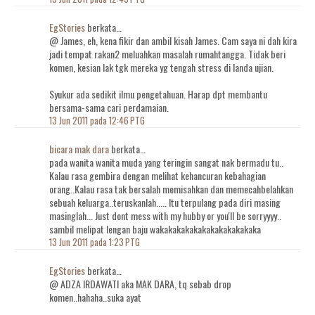
EgStories
berkata…
@ James, eh, kena fikir dan ambil kisah James. Cam saya ni dah kira
jadi tempat rakan2 meluahkan masalah rumahtangga. Tidak beri
komen, kesian lak tgk mereka yg tengah stress di landa ujian.
Syukur ada sedikit ilmu pengetahuan. Harap dpt membantu
bersama-sama cari perdamaian.
13 Jun 2011 pada 12:46 PTG
bicara mak dara
berkata…
pada wanita wanita muda yang teringin sangat nak bermadu tu..
Kalau rasa gembira dengan melihat kehancuran kebahagian
orang..Kalau rasa tak bersalah memisahkan dan memecahbelahkan
sebuah keluarga..teruskanlah..... Itu terpulang pada diri masing
masinglah... Just dont mess with my hubby or you'll be sorryyyy..
sambil melipat lengan baju wakakakakakakakakakakakaka
13 Jun 2011 pada 1:23 PTG
EgStories
berkata…
@ ADZA IRDAWATI aka MAK DARA, tq sebab drop
komen..hahaha..suka ayat