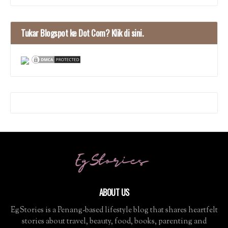
Tukar Blogspot ke Dot Com? Klik di sini.
ABOUT US
EgStories is a Penang-based lifestyle blog that shares heartfelt
stories about travel, beauty, food, books, parenting and