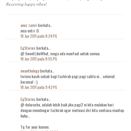
Receiving happy vibes!
anez zamri
berkata…
nice entri :D
18 Jun 2011 pada 8:24 PG
EgStories
berkata…
@ SweetLikeWhat, moga ada manfaat untuk semua.
18 Jun 2011 pada 8:55 PG
ewanthology
berkata…
terima kasih sebab bagi tazkirah pagi pagi sabtu ni... selamat
beramal :-)
18 Jun 2011 pada 9:43 PG
EgStories
berkata…
@ delarocha, adalah lebih baik jika pagi2 ni kita mulakan hari
dengan mendengar tazkirah agar motivasi diri kita sentiasa mantop.
huhu...
Tq for your komen.