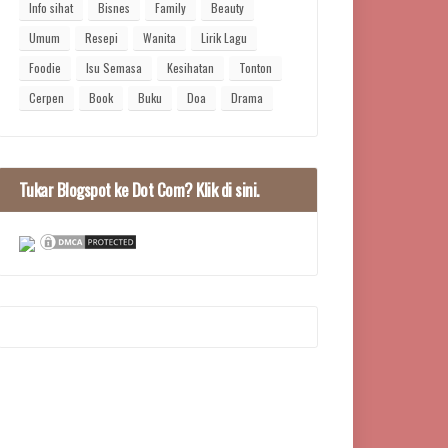
Info sihat
Bisnes
Family
Beauty
Umum
Resepi
Wanita
Lirik Lagu
Foodie
Isu Semasa
Kesihatan
Tonton
Cerpen
Book
Buku
Doa
Drama
Tukar Blogspot ke Dot Com? Klik di sini.