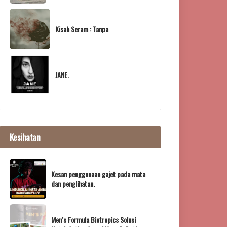
Kisah Seram : Tanpa
JANE.
Kesihatan
Kesan penggunaan gajet pada mata
dan penglihatan.
Men’s Formula Biotropics Solusi