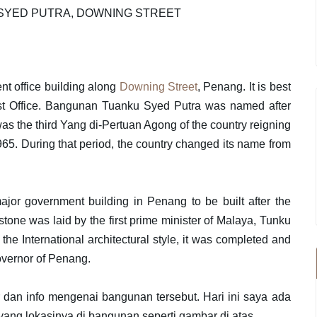
SYED PUTRA, DOWNING STREET
t office building along
Downing Street
, Penang. It is best
t Office. Bangunan Tuanku Syed Putra was named after
as the third Yang di-Pertuan Agong of the country reigning
5. During that period, the country changed its name from
jor government building in Penang to be built after the
one was laid by the first prime minister of Malaya, Tunku
the International architectural style, it was completed and
overnor of Penang.
dan info mengenai bangunan tersebut. Hari ini saya ada
yang lokasinya di bangunan seperti gambar di atas.