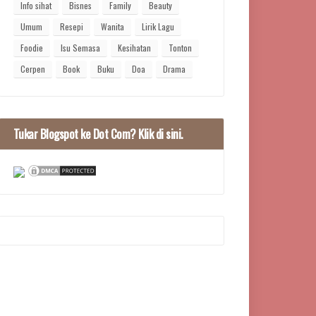
Info sihat
Bisnes
Family
Beauty
Umum
Resepi
Wanita
Lirik Lagu
Foodie
Isu Semasa
Kesihatan
Tonton
Cerpen
Book
Buku
Doa
Drama
Tukar Blogspot ke Dot Com? Klik di sini.