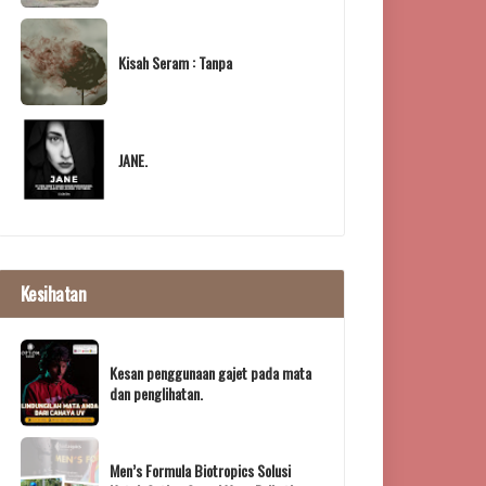
Kisah Seram : Tanpa
JANE.
Kesihatan
Kesan penggunaan gajet pada mata
dan penglihatan.
Men’s Formula Biotropics Solusi