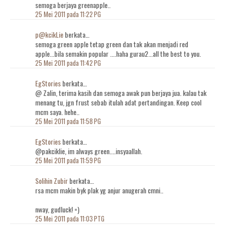
semoga berjaya greenapple..
25 Mei 2011 pada 11:22 PG
p@kcikLie
berkata…
semoga green apple tetap green dan tak akan menjadi red
apple...bila semakin popular ....haha gurau2...all the best to you.
25 Mei 2011 pada 11:42 PG
EgStories
berkata…
@ Zalin, terima kasih dan semoga awak pun berjaya jua. kalau tak
menang tu, jgn frust sebab itulah adat pertandingan. Keep cool
mcm saya. hehe..
25 Mei 2011 pada 11:58 PG
EgStories
berkata…
@pakciklie, im always green....insyaallah.
25 Mei 2011 pada 11:59 PG
Solihin Zubir
berkata…
rsa mcm makin byk plak yg anjur anugerah cmni..
nway, gudluck! =)
25 Mei 2011 pada 11:03 PTG