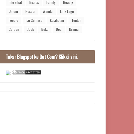
Info sihat
Bisnes
Family
Beauty
Umum
Resepi
Wanita
Lirik Lagu
Foodie
Isu Semasa
Kesihatan
Tonton
Cerpen
Book
Buku
Doa
Drama
Tukar Blogspot ke Dot Com? Klik di sini.