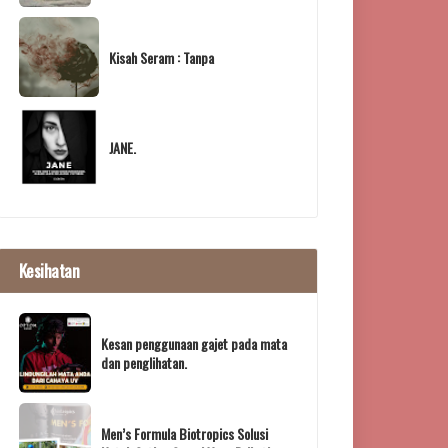
Kisah Seram : Tanpa
JANE.
Kesihatan
Kesan penggunaan gajet pada mata
dan penglihatan.
Men’s Formula Biotropics Solusi