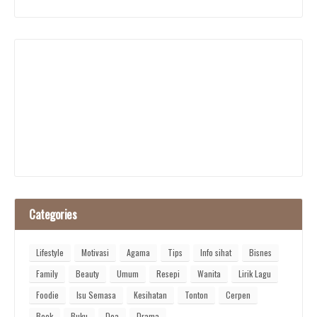
Categories
Lifestyle
Motivasi
Agama
Tips
Info sihat
Bisnes
Family
Beauty
Umum
Resepi
Wanita
Lirik Lagu
Foodie
Isu Semasa
Kesihatan
Tonton
Cerpen
Book
Buku
Doa
Drama