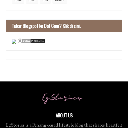
Tukar Blogspot ke Dot Com? Klik di sini.
ABOUT US
EgStories is a Penang-based lifestyle blog that shares heartfelt