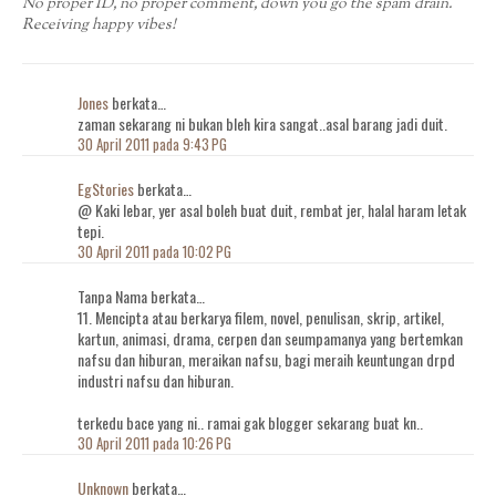
No proper ID, no proper comment, down you go the spam drain.
Receiving happy vibes!
Jones
berkata…
zaman sekarang ni bukan bleh kira sangat..asal barang jadi duit.
30 April 2011 pada 9:43 PG
EgStories
berkata…
@ Kaki lebar, yer asal boleh buat duit, rembat jer, halal haram letak
tepi.
30 April 2011 pada 10:02 PG
Tanpa Nama berkata…
11. Mencipta atau berkarya filem, novel, penulisan, skrip, artikel,
kartun, animasi, drama, cerpen dan seumpamanya yang bertemkan
nafsu dan hiburan, meraikan nafsu, bagi meraih keuntungan drpd
industri nafsu dan hiburan.
terkedu bace yang ni.. ramai gak blogger sekarang buat kn..
30 April 2011 pada 10:26 PG
Unknown
berkata…