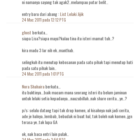
ni namanya sayang tak agak2..melampau putar belit..
entry baru dari abang :
List Lelaki Jijik
24 Mac 2011 pada 12:12 PTG
ghost
berkata…
siapa Lisa?siapa maya?kalau tina itu isteri mamat tuh..?
kira madu 3 lar nih ek..manthab.
selingkuh itu menutup kebosanan pada satu pihak tapi menutup hati
pada satu pihak lain..
24 Mac 2011 pada 1:01 PTG
Nora Shahaira
berkata…
itu buktinya...baik macam mana seorang isteri itu belum jaminan
untuk lelaki setia kepadanya...nauzubillah..nak share cerita...ye..?
p/s: selalu datang tapi tak drop komen, al kisahnya nak jadi cerita,
ade je halnya..lembab, bebudak ni buat hal, tak boleh nak komen..jgn
terasa ye..tak lupa GA
ok, nak baca entri lain pulak..
24 Mac 2011 pada 2:56 PTG