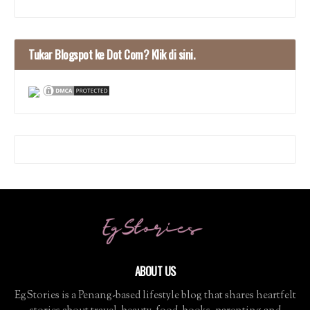
Tukar Blogspot ke Dot Com? Klik di sini.
ABOUT US
EgStories is a Penang-based lifestyle blog that shares heartfelt