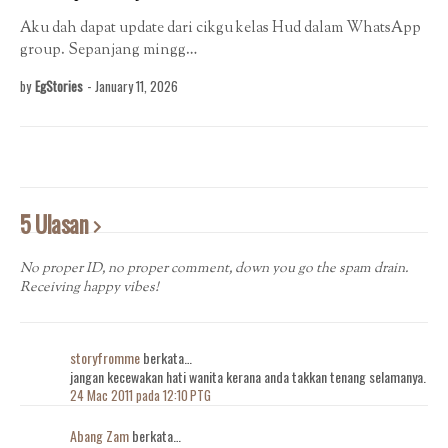
Aku dah dapat update dari cikgu kelas Hud dalam WhatsApp
group. Sepanjang mingg…
by
EgStories
-
January 11, 2026
5 Ulasan
No proper ID, no proper comment, down you go the spam drain.
Receiving happy vibes!
storyfromme
berkata…
jangan kecewakan hati wanita kerana anda takkan tenang selamanya.
24 Mac 2011 pada 12:10 PTG
Abang Zam
berkata…