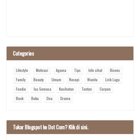
Categories
Lifestyle
Motivasi
Agama
Tips
Info sihat
Bisnes
Family
Beauty
Umum
Resepi
Wanita
Lirik Lagu
Foodie
Isu Semasa
Kesihatan
Tonton
Cerpen
Book
Buku
Doa
Drama
Tukar Blogspot ke Dot Com? Klik di sini.