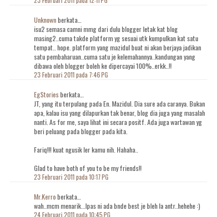
Unknown
berkata…
isu2 semasa camni mmg dari dulu blogger letak kat blog
masing2..cuma takde platform yg sesuai utk kumpulkan kat satu
tempat.. hope. platform yang mazidul buat ni akan berjaya jadikan
satu pembaharuan..cuma satu je kelemahannya..kandungan yang
dibawa oleh blogger boleh ke dipercayai 100%..erkk..!!
23 Februari 2011 pada 7:46 PG
EgStories
berkata…
JT, yang itu terpulang pada En. Mazidul. Dia sure ada caranya. Bukan
apa, kalau isu yang dilapurkan tak benar, blog dia juga yang masalah
nanti. As for me, saya lihat ini secara positf. Ada juga wartawan yg
beri peluang pada blogger pada kita.
Fariq!!! kuat ngusik ler kamu nih. Hahaha..
Glad to have both of you to be my friends!!
23 Februari 2011 pada 10:17 PG
Mr.Kerro
berkata…
wah..mcm menarik...lpas ni ada bnde best je bleh la antr..hehehe :)
24 Februari 2011 pada 10:45 PG