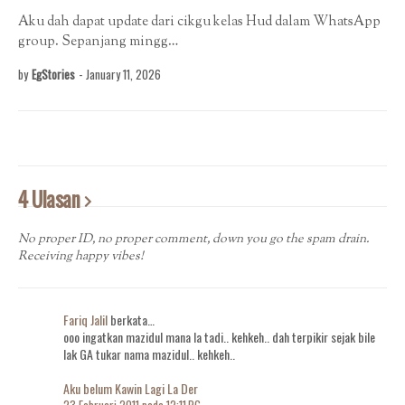
Aku dah dapat update dari cikgu kelas Hud dalam WhatsApp
group. Sepanjang mingg…
by
EgStories
-
January 11, 2026
4 Ulasan
No proper ID, no proper comment, down you go the spam drain.
Receiving happy vibes!
Fariq Jalil
berkata…
ooo ingatkan mazidul mana la tadi.. kehkeh.. dah terpikir sejak bile
lak GA tukar nama mazidul.. kehkeh..
Aku belum Kawin Lagi La Der
23 Februari 2011 pada 12:11 PG