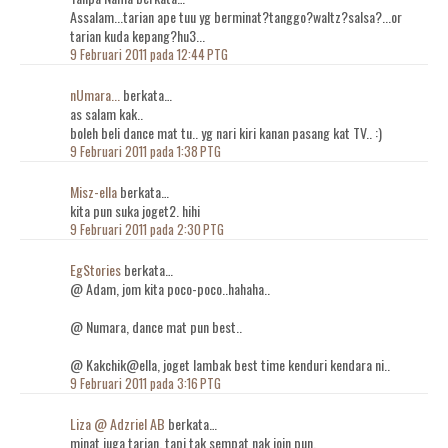
Assalam...tarian ape tuu yg berminat?tanggo?waltz?salsa?...or
tarian kuda kepang?hu3...
9 Februari 2011 pada 12:44 PTG
nUmara...
berkata…
as salam kak..
boleh beli dance mat tu.. yg nari kiri kanan pasang kat TV.. :)
9 Februari 2011 pada 1:38 PTG
Misz-ella
berkata…
kita pun suka joget2. hihi
9 Februari 2011 pada 2:30 PTG
EgStories
berkata…
@ Adam, jom kita poco-poco..hahaha..
@ Numara, dance mat pun best..
@ Kakchik@ella, joget lambak best time kenduri kendara ni..
9 Februari 2011 pada 3:16 PTG
Liza @ Adzriel AB
berkata…
minat juga tarian, tapi tak sempat nak join pun.