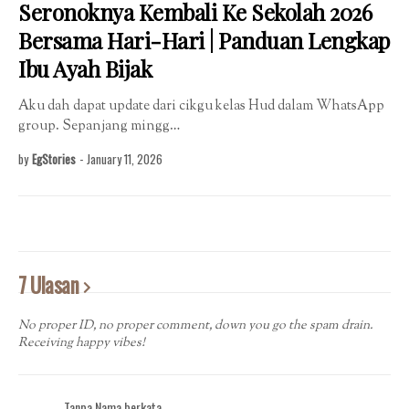
Seronoknya Kembali Ke Sekolah 2026
Bersama Hari-Hari | Panduan Lengkap
Ibu Ayah Bijak
Aku dah dapat update dari cikgu kelas Hud dalam WhatsApp
group. Sepanjang mingg…
by
EgStories
-
January 11, 2026
7 Ulasan
No proper ID, no proper comment, down you go the spam drain.
Receiving happy vibes!
Tanpa Nama berkata…