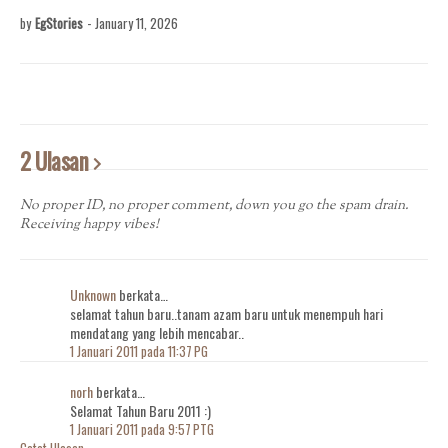
by
EgStories
-
January 11, 2026
2 Ulasan
No proper ID, no proper comment, down you go the spam drain.
Receiving happy vibes!
Unknown
berkata…
selamat tahun baru..tanam azam baru untuk menempuh hari
mendatang yang lebih mencabar..
1 Januari 2011 pada 11:37 PG
norh
berkata…
Selamat Tahun Baru 2011 :)
1 Januari 2011 pada 9:57 PTG
Catat Ulasan