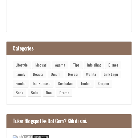
Categories
Lifestyle
Motivasi
Agama
Tips
Info sihat
Bisnes
Family
Beauty
Umum
Resepi
Wanita
Lirik Lagu
Foodie
Isu Semasa
Kesihatan
Tonton
Cerpen
Book
Buku
Doa
Drama
Tukar Blogspot ke Dot Com? Klik di sini.