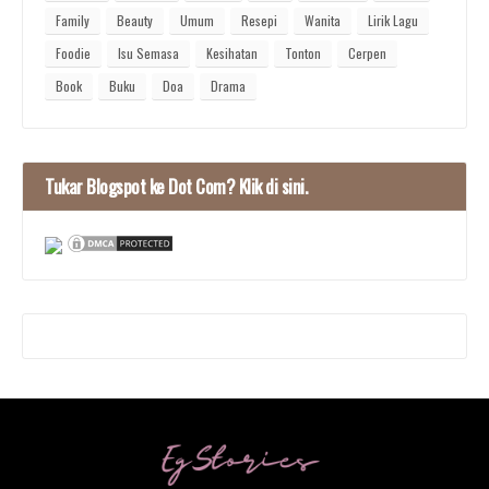
Family
Beauty
Umum
Resepi
Wanita
Lirik Lagu
Foodie
Isu Semasa
Kesihatan
Tonton
Cerpen
Book
Buku
Doa
Drama
Tukar Blogspot ke Dot Com? Klik di sini.