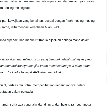
anannya. Sebagaimana eratnya hubungan siang dan malam yang saling
ntuk saling melengkapi.
ajipan-kewajipan yang berlainan, sesuai dengan fitrah masing-masing.
h sama, iaitu mencari keredhaan Allah SWT.
ta diperlakukan menurut fitrah ia dijadikan sebagaimana dalam
a diciptakan dari tulang rusuk yang bengkok adalah bahagian yang
kan mematahkannya dan jika kamu membiarkannya ia akan tetap
kamu." - Hadis Riwayat Al-Bukhari dan Muslim
njol, berhias diri untuk memperlihatkan kecantikannya, tetapi
rbatasan dalam pergaulan.
ruah serta apa yang lahir dari dirinya, dari hujung rambut hingga