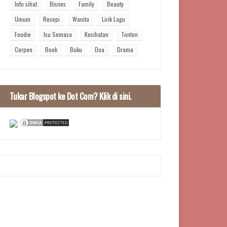
Info sihat
Bisnes
Family
Beauty
Umum
Resepi
Wanita
Lirik Lagu
Foodie
Isu Semasa
Kesihatan
Tonton
Cerpen
Book
Buku
Doa
Drama
Tukar Blogspot ke Dot Com? Klik di sini.