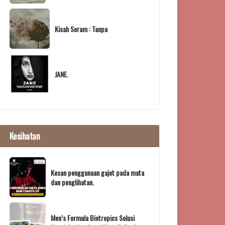
Kisah Seram : Tanpa
JANE.
Kesihatan
Kesan penggunaan gajet pada mata
dan penglihatan.
Men’s Formula Biotropics Solusi